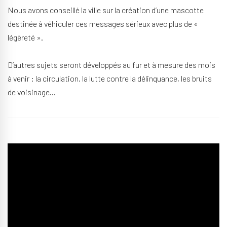
Nous avons conseillé la ville sur la création d’une mascotte
destinée à véhiculer ces messages sérieux avec plus de «
légèreté ».
D’autres sujets seront développés au fur et à mesure des mois
à venir : la circulation, la lutte contre la délinquance, les bruits
de voisinage…
Mots-clefs
affichage public
Conseil
création graphique
illustrations
magazine
mascotte
motion design