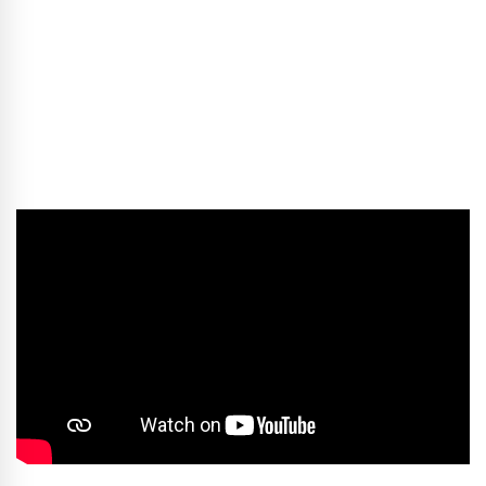
Conseil
designdemarque
identitévisuelle
impressions
logotype
motion design
photographie
print
stand
strategie
vidéo