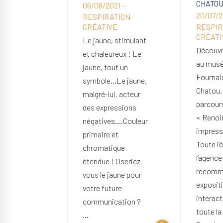
CHATOU
06/08/2021 -
20/07/2
RESPIRATION
CRÉATIVE
RESPIR
CRÉATI
Le jaune, stimulant
Découvr
et chaleureux ! Le
au mus
jaune, tout un
Fournai
symbole…Le jaune,
Chatou, 
malgré-lui, acteur
parcour
des expressions
« Renoi
négatives….Couleur
impress
primaire et
Toute l’
chromatique
l’agence
étendue ! Oseriez-
recomm
vous le jaune pour
exposit
votre future
interact
communication ?
toute la
…