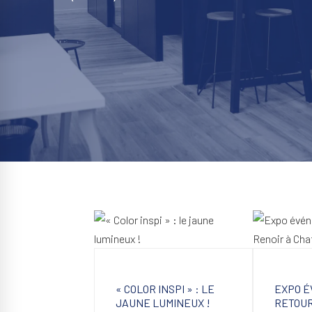
« COLOR INSPI » : LE
EXPO É
JAUNE LUMINEUX !
RETOUR